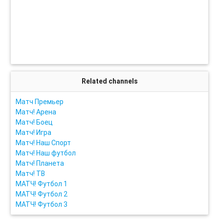
Related channels
Матч Премьер
Матч! Арена
Матч! Боец
Матч! Игра
Матч! Наш Спорт
Матч! Наш футбoл
Матч! Планета
Матч! ТВ
МАТЧ! Футбол 1
МАТЧ! Футбол 2
МАТЧ! Футбол 3