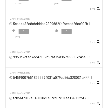
10 mth
1 year
4 yrs
МАТЧ! Футбол 2 HD
5cea4432a8abdddae2829682fefbeced26ac93fb
2
0
4 yrs
5 yrs
МАТЧ! Футбол 2 HD
9953c2cfad7dc47187b9faf75d3b7e66687f4be5
5 yrs
МАТЧ! Футбол 2 HD
545f90076513955594081a079ca56a828031a444
5 yrs
МАТЧ! Футбол 2 HD
fcb56ff017a316030c1e6fcd8fc31ae1267125f2
5 yrs